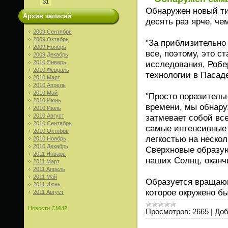
31
Обнаружен новый ти
Архив записей
десять раз ярче, че
2009 Сентябрь
2009 Октябрь
"За приблизительно
2009 Ноябрь
все, поэтому, это с
2009 Декабрь
2010 Январь
исследования, Робе
2010 Февраль
технологии в Пасад
2010 Март
2010 Апрель
2010 Май
"Просто поразительн
2010 Июнь
времени, мы обнару
2010 Июль
2010 Август
затмевает собой вс
2010 Сентябрь
самые интенсивные 
2010 Октябрь
легкостью на неско
2010 Ноябрь
2010 Декабрь
Сверхновые образую
2011 Январь
наших Солнц, оканч
2011 Март
2011 Апрель
2011 Май
Образуется вращающ
2011 Июнь
которое окружено 
2011 Август
Новости СМИ2
Просмотров:
2665
|
Доб