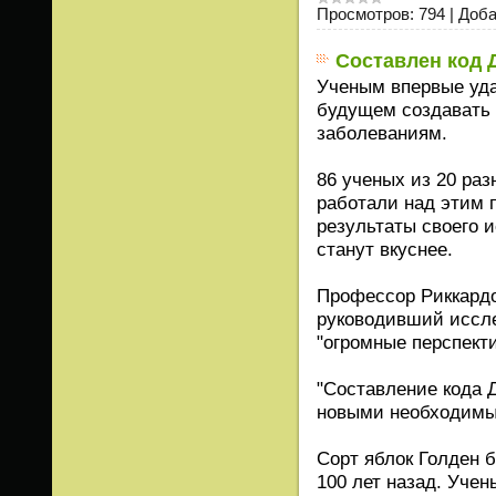
Просмотров:
794
|
Доба
Составлен код 
Ученым впервые уда
будущем создавать 
заболеваниям.
86 ученых из 20 ра
работали над этим п
результаты своего и
станут вкуснее.
Профессор Риккардо
руководивший иссле
"огромные перспект
"Составление кода 
новыми необходимым
Сорт яблок Голден 
100 лет назад. Учен