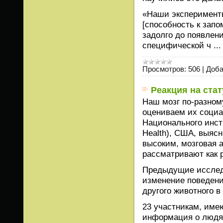
«Наши эксперименты
[способность к зап
задолго до появлени
специфической ч
..
Просмотров:
506
|
Доба
Реакция на стат
Наш мозг по-разному
оцениваем их социа
Национального инстит
Health), США, выясн
высоким, мозговая а
рассматривают как 
Предыдущие исследо
изменение поведени
другого животного в 
23 участникам, име
информация о людях