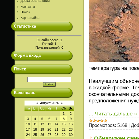
Доска объявлений
Контакты
Поиск
Карта сайта
Статистика
Онлайн всего:
1
Гостей:
1
Пользователей:
0
Форма входа
температура на пов
Поиск
Наилучшим объясне
в жидкой форме. Тем
Календарь
окончательными док
предположения нужд
«
Август 2026
»
Пн
Вт
Ср
Чт
Пт
Сб
Вс
...
Читать дальше »
1
2
3
4
5
6
7
8
9
10
11
12
13
14
15
16
Просмотров:
5168
|
Доб
17
18
19
20
21
22
23
24
25
26
27
28
29
30
Обнаружен самы