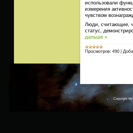
использовали функц
измерения активнос
чувством вознаграж
Люди, считающие, 
статус, демонстрир
дальше »
Просмотров:
490
|
Доба
Copyright M