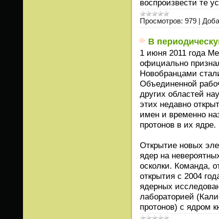
воспроизвести те у
Просмотров:
979
|
Доба
В периодическу
1 июня 2011 года М
официально признал
Новобранцами стали
Объединенной рабоче
других областей на
этих недавно откры
имен и временно на
протонов в их ядре.
Открытие новых эле
ядер на невероятны
осколки. Команда, 
открытия с 2004 год
ядерных исследован
лабораторией (Кали
протонов) с ядром к