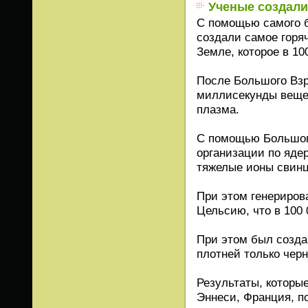
Ученые создали
С помощью самого б
создали самое горя
Земле, которое в 10
После Большого Взр
миллисекунды вещес
плазма.
С помощью Большого
организации по яде
тяжелые ионы свинца
При этом генериров
Цельсию, что в 100 
При этом был созда
плотней только чер
Результаты, которы
Эннеси, Франция, п