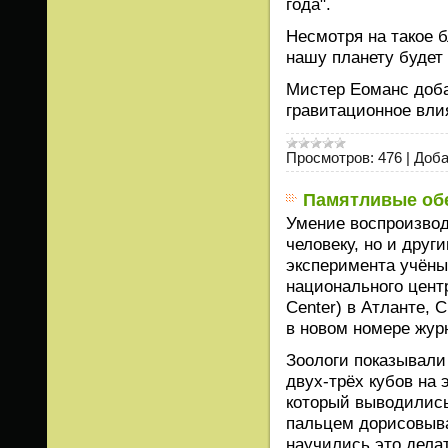
года".
Несмотря на такое б
нашу планету будет
Мистер Еоманс доба
гравитационное вли
Просмотров:
476
|
Доба
Памятливые об
Умение воспроизвод
человеку, но и дру
эксперимента учёны
национального центр
Center) в Атланте,
в новом номере журн
Зоологи показывали
двух-трёх кубов на 
который выводились
пальцем дорисовыва
научились это дела