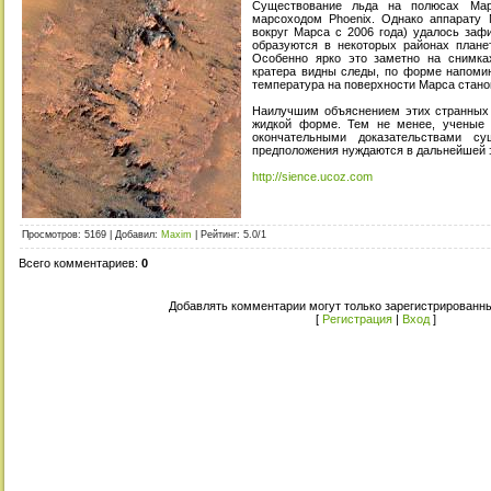
Существование льда на полюсах Мар
марсоходом Phoenix. Однако аппарату M
вокруг Марса с 2006 года) удалось заф
образуются в некоторых районах плане
Особенно ярко это заметно на снимка
кратера видны следы, по форме напомин
температура на поверхности Марса стано
Наилучшим объяснением этих странных 
жидкой форме. Тем не менее, ученые п
окончательными доказательствами с
предположения нуждаются в дальнейшей 
http://sience.ucoz.com
Просмотров
: 5169 |
Добавил
:
Maxim
|
Рейтинг
:
5.0
/
1
Всего комментариев
:
0
Добавлять комментарии могут только зарегистрированны
[
Регистрация
|
Вход
]