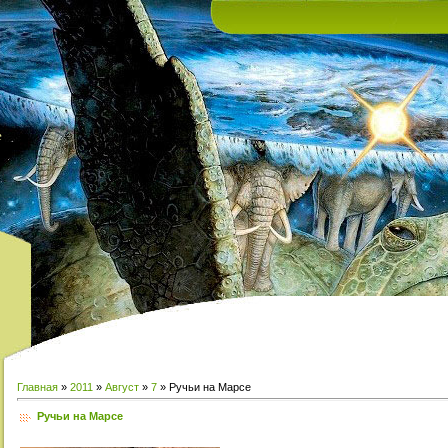
е
Главная
»
2011
»
Август
»
7
» Ручьи на Марсе
Ручьи на Марсе