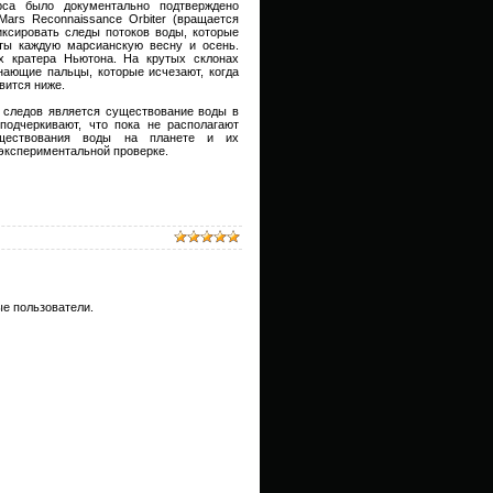
са было документально подтверждено
ars Reconnaissance Orbiter (вращается
иксировать следы потоков воды, которые
ты каждую марсианскую весну и осень.
х кратера Ньютона. На крутых склонах
ающие пальцы, которые исчезают, когда
вится ниже.
следов является существование воды в
одчеркивают, что пока не располагают
уществования воды на планете и их
экспериментальной проверке.
е пользователи.