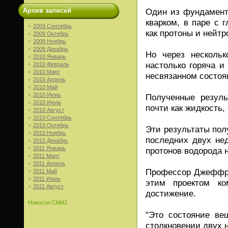
Архив записей
Один из фундамент
кварком, в паре с 
2009 Сентябрь
как протоны и нейтр
2009 Октябрь
2009 Ноябрь
2009 Декабрь
Но через нескольк
2010 Январь
настолько горяча и
2010 Февраль
2010 Март
несвязанном состоя
2010 Апрель
2010 Май
2010 Июнь
Полученные резуль
2010 Июль
почти как жидкость,
2010 Август
2010 Сентябрь
2010 Октябрь
Эти результаты пол
2010 Ноябрь
последних двух нед
2010 Декабрь
2011 Январь
протонов водорода 
2011 Март
2011 Апрель
Профессор Джеффри
2011 Май
2011 Июнь
этим проектом ко
2011 Август
достижение.
Новости СМИ2
"Это состояние ве
столкновении двух н