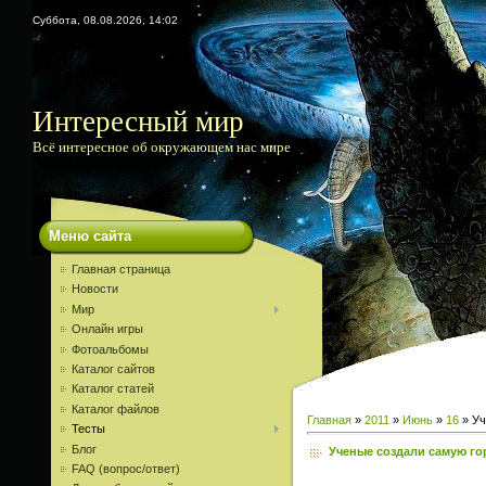
Суббота, 08.08.2026, 14:02
Интересный мир
Всё интересное об окружающем нас мире
Меню сайта
Главная страница
Новости
Мир
Онлайн игры
Фотоальбомы
Каталог сайтов
Каталог статей
Каталог файлов
Главная
»
2011
»
Июнь
»
16
» Уч
Тесты
Блог
Ученые создали самую го
FAQ (вопрос/ответ)