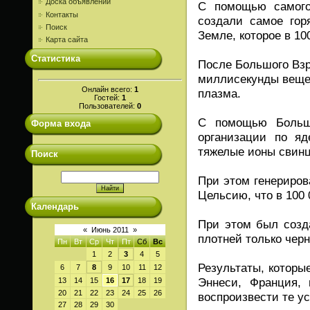
Доска объявлений
С помощью самого
Контакты
создали самое гор
Поиск
Земле, которое в 10
Карта сайта
Статистика
После Большого Взр
миллисекунды вещес
Онлайн всего:
1
плазма.
Гостей:
1
Пользователей:
0
С помощью Большо
Форма входа
организации по яд
тяжелые ионы свинца
Поиск
При этом генериров
Цельсию, что в 100 
Календарь
При этом был созд
«
Июнь 2011
»
плотней только чер
Пн
Вт
Ср
Чт
Пт
Сб
Вс
1
2
3
4
5
Результаты, которы
6
7
8
9
10
11
12
Эннеси, Франция,
13
14
15
16
17
18
19
20
21
22
23
24
25
26
воспроизвести те у
27
28
29
30