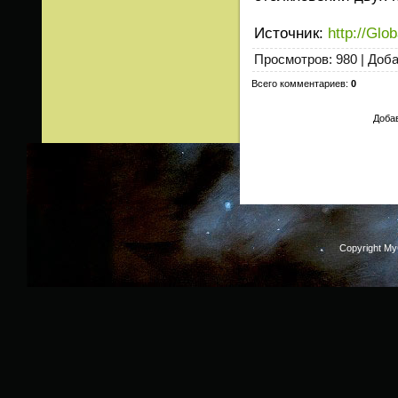
Источник
:
http://Glo
Просмотров
: 980 |
Доб
Всего комментариев
:
0
Добав
Copyright M