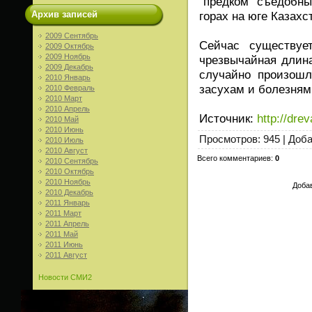
"предком" съедобных
Архив записей
горах на юге Казахс
2009 Сентябрь
Сейчас существуе
2009 Октябрь
2009 Ноябрь
чрезвычайная длина
2009 Декабрь
случайно произошл
2010 Январь
засухам и болезням
2010 Февраль
2010 Март
2010 Апрель
Источник
:
http://drev
2010 Май
2010 Июнь
Просмотров
: 945 |
Доб
2010 Июль
2010 Август
Всего комментариев
:
0
2010 Сентябрь
2010 Октябрь
2010 Ноябрь
Добав
2010 Декабрь
2011 Январь
2011 Март
2011 Апрель
2011 Май
2011 Июнь
2011 Август
Новости СМИ2