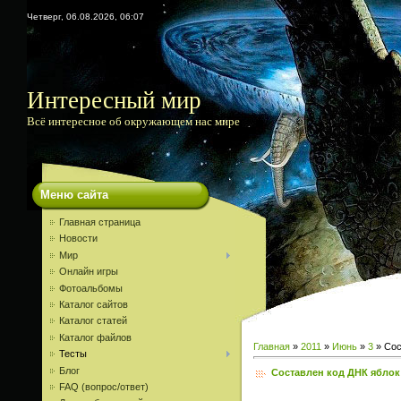
Четверг, 06.08.2026, 06:07
Интересный мир
Всё интересное об окружающем нас мире
Меню сайта
Главная страница
Новости
Мир
Онлайн игры
Фотоальбомы
Каталог сайтов
Каталог статей
Каталог файлов
Главная
»
2011
»
Июнь
»
3
» Сос
Тесты
Блог
Составлен код ДНК яблок
FAQ (вопрос/ответ)