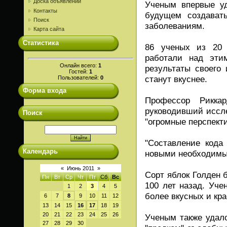
Доска объявлений
Ученым впервые уд
Контакты
будущем создавать
Поиск
заболеваниям.
Карта сайта
Статистика
86 ученых из 20 
работали над этим
Онлайн всего:
1
результаты своего 
Гостей:
1
станут вкуснее.
Пользователей:
0
Форма входа
Профессор Рикка
руководивший иссле
Поиск
"огромные перспект
"Составление кода
Календарь
новыми необходимым
«
Июнь 2011
»
Сорт яблок Голден 
Пн
Вт
Ср
Чт
Пт
Сб
Вс
100 лет назад. Уче
1
2
3
4
5
более вкусных и кра
6
7
8
9
10
11
12
13
14
15
16
17
18
19
20
21
22
23
24
25
26
Ученым также удало
27
28
29
30