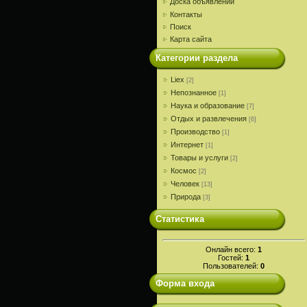
Доска объявлений
Контакты
Поиск
Карта сайта
Категории раздела
Liex
[2]
Непознанное
[1]
Наука и образование
[7]
Отдых и развлечения
[6]
Производство
[1]
Интернет
[1]
Товары и услуги
[2]
Космос
[2]
Человек
[13]
Природа
[3]
Статистика
Онлайн всего:
1
Гостей:
1
Пользователей:
0
Форма входа