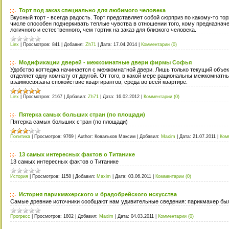
Торт под заказ специально для любимого человека
Вкусный торт - всегда радость. Торт представляет собой сюрприз по какому-то то
числе способен подчеркивать теплые чувства в отношении того, кому предназначе
логичного и естественного, чем тортик на заказ для близкого человека.
Liex
|
Просмотров:
841
|
Добавил:
Zh71
|
Дата:
17.04.2014
|
Комментарии (0)
Модификации дверей - межкомнатные двери фирмы Софья
Удобство коттеджа начинается с межкомнатной двери. Лишь только текущий объек
отделяет одну комнату от другой. От того, в какой мере рациональны межкомнат
взаимосвязана спокойствие квартирантов, среда во всей квартире.
Liex
|
Просмотров:
2167
|
Добавил:
Zh71
|
Дата:
16.02.2012
|
Комментарии (0)
Пятерка самых больших стран (по площади)
Пятерка самых больших стран (по площади)
Политика
|
Просмотров:
9769
|
Author:
Ковальков Максим
|
Добавил:
Maxim
|
Дата:
21.07.2011
|
Ком
13 самых интересных фактов о Титанике
13 самых интересных фактов о Титанике
История
|
Просмотров:
1158
|
Добавил:
Maxim
|
Дата:
03.06.2011
|
Комментарии (0)
История парикмахерского и брадобрейского искусства
Самые древние источники сообщают нам удивительные сведения: парикмахер бы
Прогресс
|
Просмотров:
1802
|
Добавил:
Maxim
|
Дата:
04.03.2011
|
Комментарии (0)