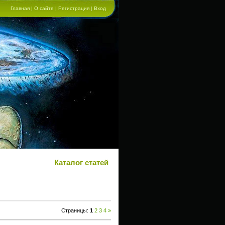
Главная
|
О сайте
|
Регистрация
|
Вход
Каталог статей
Страницы
:
1
2
3
4
»