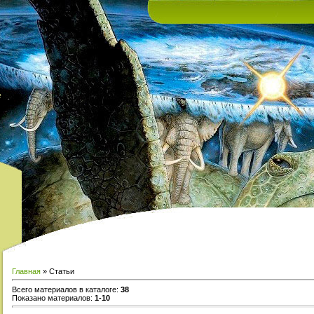
е
Главная
»
Статьи
Всего материалов в каталоге
:
38
Показано материалов
:
1-10