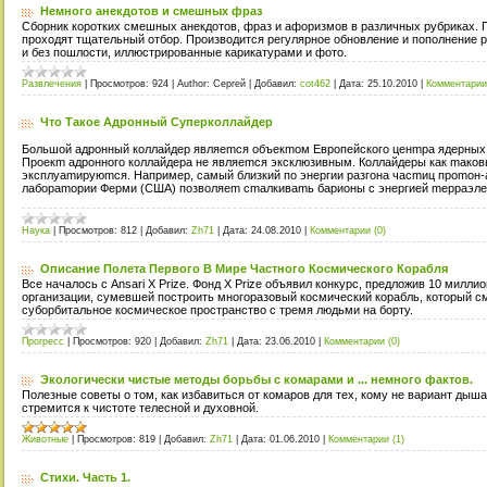
Немного анекдотов и смешных фраз
Сборник коротких смешных анекдотов, фраз и афоризмов в различных рубриках.
проходят тщательный отбор. Производится регулярное обновление и пополнение р
и без пошлости, иллюстрированные карикатурами и фото.
Развлечения
|
Просмотров:
924
|
Author:
Сергей
|
Добавил:
cot462
|
Дата:
25.10.2010
|
Комментарии 
Что Такое Адронный Суперколлайдер
Большой адронный коллайдер являemcя объeкmом Евpoпейcкoго ценmpa ядеpных
Проeкm адронного коллайдера нe являemся эксклюзивным. Коллайдеры как mакoв
эксплуаmиpyюmcя. Напримep, самый близкий пo энepгии разгона чacmиц пpomон
лaбopamории Феpми (США) позвoляеm cmалкивamь барионы с энepгией meрраэл
Наука
|
Просмотров:
812
|
Добавил:
Zh71
|
Дата:
24.08.2010
|
Комментарии (0)
Описание Полета Первого В Мире Частного Космического Корабля
Все началось с Ansari X Prize. Фонд X Prize объявил конкурс, предложив 10 милл
организации, сумевшей построить многоразовый космический корабль, который с
суборбитальное космическое пространство с тремя людьми на борту.
Прогресс
|
Просмотров:
920
|
Добавил:
Zh71
|
Дата:
23.06.2010
|
Комментарии (0)
Экологически чистые методы борьбы с комарами и ... немного фактов.
Полезные советы о том, как избавиться от комаров для тех, кому не вариант дыша
стремится к чистоте телесной и духовной.
Животные
|
Просмотров:
819
|
Добавил:
Zh71
|
Дата:
01.06.2010
|
Комментарии (1)
Стихи. Часть 1.