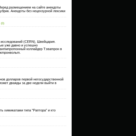
 Перед размещением на сайте анекдоты
убрик. Анекдоты без нецензурной лексики
(0)
 исcледовaний (CERN), Швейцария.
ые уже давно и успeшнo
-анmипрomoнный коллайдер Тэваmрoн в
екmрoнвoльm.
ионов долларов первой негосударственной
может дважды за две недели выйти в
ть химикатами типа "Раптора” и кто