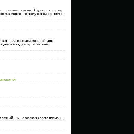
ржественному случаю. Однако торт в том
но лакомство. Поэтому нет ничего более
т коттеджа разграничивает область,
ные двери между апартаментами,
ментарии (0)
л важнейшим человеком своего племени.