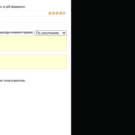
х в pdf формате
вывода комментариев:
е пользователи.