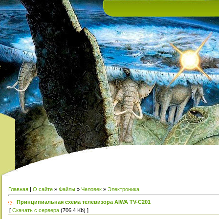
е
Главная
|
О сайте
»
Файлы
»
Человек
»
Электроника
Принципиальная схема телевизора AIWA TV-C201
[
Скачать с сервера
(706.4 Kb) ]