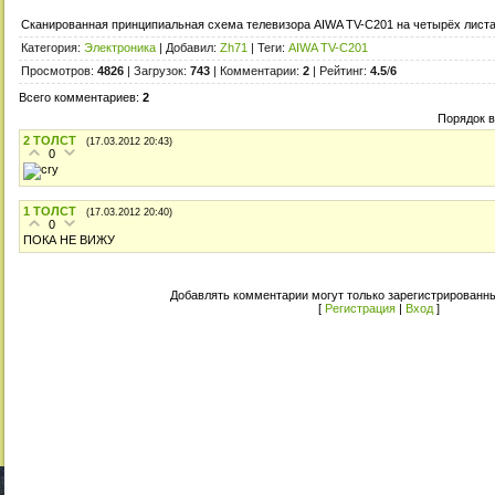
Сканированная принципиальная схема телевизора AIWA TV-C201 на четырёх листа
Категория
:
Электроника
|
Добавил
:
Zh71
|
Теги
:
AIWA TV-C201
Просмотров
:
4826
|
Загрузок
:
743
|
Комментарии
:
2
|
Рейтинг
:
4.5
/
6
Всего комментариев
:
2
Порядок 
2
ТОЛСТ
(17.03.2012 20:43)
0
1
ТОЛСТ
(17.03.2012 20:40)
0
ПОКА НЕ ВИЖУ
Добавлять комментарии могут только зарегистрированны
[
Регистрация
|
Вход
]