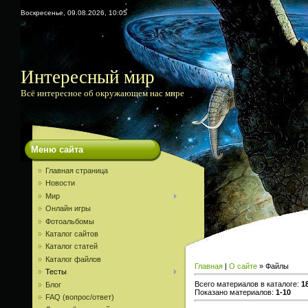
Воскресенье, 09.08.2026, 10:05
Интересный мир
Всё интересное об окружающем нас мире
Меню сайта
Главная страница
Новости
Мир
Онлайн игры
Фотоальбомы
Каталог сайтов
Каталог статей
Каталог файлов
Главная
|
О сайте
»
Файлы
Тесты
Всего материалов в каталоге
:
1
Блог
Показано материалов
:
1-10
FAQ (вопрос/ответ)