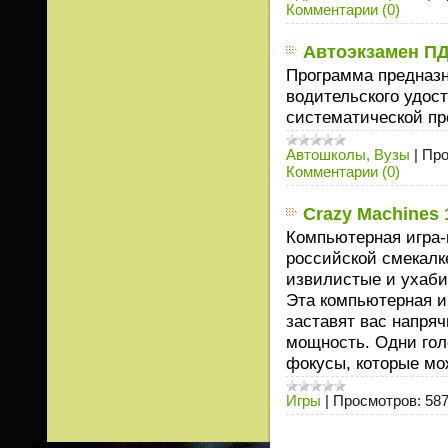
Комментарии (0)
Автоэкзамен ПД
Программа предназн
водительского удос
систематической пр
Автошколы, Вузы
|
Про
Комментарии (0)
Crazy Machines 
Компьютерная игра-г
российской смекалке
извилистые и ухабис
Эта компьютерная иг
заставят вас напря
мощность. Одни гол
фокусы, которые мо
Игры
|
Просмотров:
58