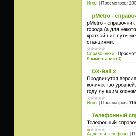
Игры
|
Просмотров:
20
pMetro - справ
pMetro - справочник
города (а для некот
кратчайшие пути ме
станциями.
Справочники
|
Просмот
Комментарии (0)
DX-Ball 2
Продвинутая версия
количество уровней
году лучшим клоном 
Игры
|
Просмотров:
11
Телефонный сп
Телефонный справо
Адреса и телефоны
|
П