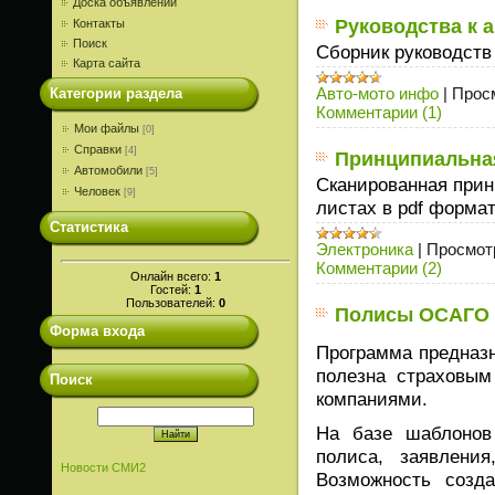
Доска объявлений
Руководства к 
Контакты
Поиск
Сборник руководств
Карта сайта
Авто-мото инфо
|
Прос
Категории раздела
Комментарии (1)
Мои файлы
[0]
Справки
[4]
Принципиальная
Автомобили
[5]
Сканированная прин
Человек
[9]
листах в pdf форма
Статистика
Электроника
|
Просмот
Комментарии (2)
Онлайн всего:
1
Гостей:
1
Пользователей:
0
Полисы ОСАГО 1
Форма входа
Программа предназн
полезна страховым
Поиск
компаниями.
На базе шаблонов
полиса, заявлени
Новости СМИ2
Возможность созд