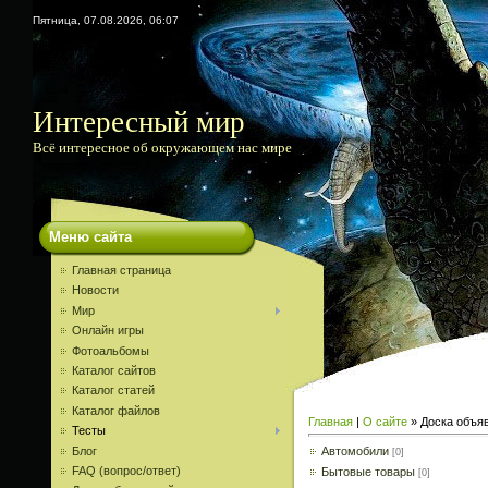
Пятница, 07.08.2026, 06:07
Интересный мир
Всё интересное об окружающем нас мире
Меню сайта
Главная страница
Новости
Мир
Онлайн игры
Фотоальбомы
Каталог сайтов
Каталог статей
Каталог файлов
Главная
|
О сайте
»
Доска объя
Тесты
Блог
Автомобили
[0]
FAQ (вопрос/ответ)
Бытовые товары
[0]