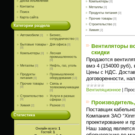
Доска объявлений
Компьютеры
[0]
Контакты
Металлы
[0]
Поиск
Продукты питания
[0]
Карта сайта
Прочие товары
[0]
Строительство
[0]
Категории раздела
Химия
[2]
Автомобили
Бизнес,
[0]
сотрудничество
[0]
Бытовые товары
Для офиса
[0]
Вентиляторы воэ
[0]
скидки
Компьютеры
Лесная
[0]
промышленность
Продаются вентилято
[0]
вмэ 4 (154000 руб), 
Металлы
Нефть, газ, уголь
[0]
[0]
Цены с НДС. Достав
Продукты
Промышленное
договоренности, на
питания
оборудование
[0]
[13]
Прочие товары
Связь и
[0]
телекоммуникации
Вентиляционное
|
Прос
[0]
Строительство
Услуги в разных
[0]
сферах
[0]
Производитель,
Химия
Разное
[2]
[0]
Поставщик кабельно
Статистика
Компания ЗАО “Xinmi
проектирование и п
Наш завод является
Онлайн всего:
1
Гостей:
1
оборудование во мн